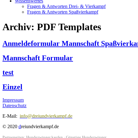
Wissenswertes
Fragen & Antworten Drei- & Vierkampf
Fragen & Antworten Spaßvierkampf
Archiv:
PDF Templates
Anmeldeformular Mannschaft Spaßvierk
Mannschaft Formular
test
Einzel
Impressum
Datenschutz
E-Mail:
info@dreiundvierkampf.de
© 2020
d
reiundvierkampf.de
Partnerseiten:
Hundezwinger kaufen
·
Günstige Hundezwinger